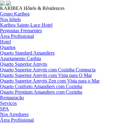
KARIBEA Hôtels & Résidences
Grupo Karibea
Nos hôtels
Karibea Sainte-Luce Hotel
Perguntas Frequentes
Área Profissional
Hotel
Quartos
Quarto Standard Amandiers
Apartamento Caribia
Quarto Superior Amyris
Quarto Superior Amyris com Cozinha Compacta
Quarto Superior Amyris com Vista para O Mar
Quarto Superior Amyris Zen com Vista para o Mar
Quarto Conforto Amandiers com Cozinha
Quarto Premium Amandiers com Cozinha
Restauração
Serviços
SPA
Nos Arredores
Área Profissional