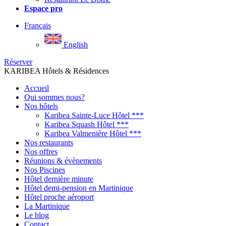
Espace pro
Français
English
Réserver
KARIBEA Hôtels & Résidences
Accueil
Qui sommes nous?
Nos hôtels
Karibea Sainte-Luce Hôtel ***
Karibea Squash Hôtel ***
Karibea Valmenière Hôtel ***
Nos restaurants
Nos offres
Réunions & évènements
Nos Piscines
Hôtel dernière minute
Hôtel demi-pension en Martinique
Hôtel proche aéroport
La Martinique
Le blog
Contact